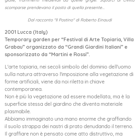
gialle, frammenti medievali da quelle grigie. Squarci di civiltà
scomparse prendevano il posto di quella presente..
.
Dal racconto "Il Postino" di Roberto Einaudi
2001 Lucca (Italy)
Temporary garden per “Festival di Arte Topiaria, Villa
Grabau” organizzato da “Grandi Giardini Italiani” e
sponsorizzato da “Martini e Rossi”.
L'arte topiaria, nei secoli simbolo del dominio dell'uomo
sulla natura attraverso l'imposizione alla vegetazione di
forme artificiali, viene da noi riletta in chiave
contemporanea.
Non è più la vegetazione ad essere modellata, ma è la
superficie stessa del giardino che diventa materiale
plasmabile.
Abbiamo immaginato una mano enorme che graffiando
il suolo strappa dei nastri di prato denudando il terreno.
Il graffiare non è pensato come atto distruttivo, ma